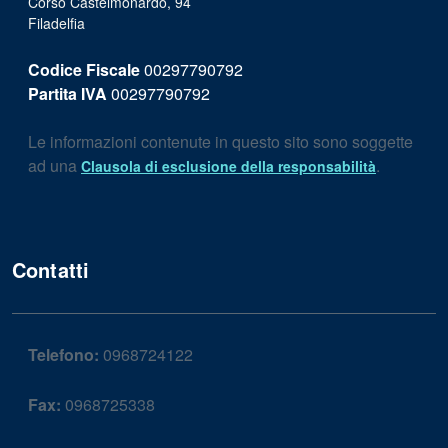
Corso Castelmonardo, 94
Filadelfia
Codice Fiscale
00297790792
Partita IVA
00297790792
Le informazioni contenute in questo sito sono soggette
ad una
.
Clausola di esclusione della responsabilità
Contatti
Telefono:
0968724122
Fax:
0968725338