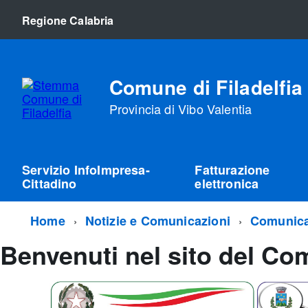
Regione Calabria
Comune di Filadelfia
Provincia di Vibo Valentia
Servizio InfoImpresa-
Fatturazione
Cittadino
elettronica
Home
Notizie e Comunicazioni
Comunica
Benvenuti nel sito del Com