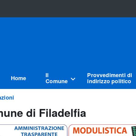
Il
Provvedimenti di
Home
Comune
indirizzo politico
zioni
une di Filadelfia