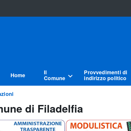
Il
Provvedimenti di
Home
Comune
indirizzo politico
zioni
une di Filadelfia