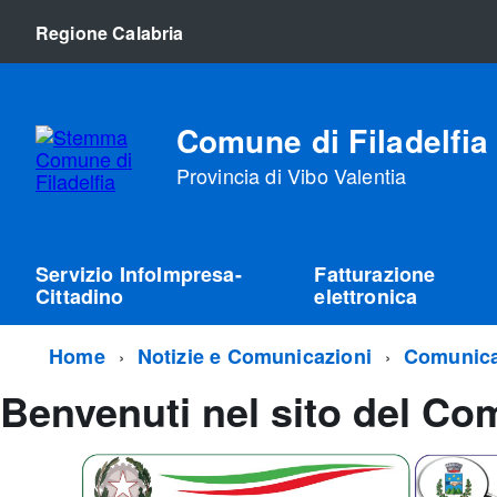
Regione Calabria
Comune di Filadelfia
Provincia di Vibo Valentia
Servizio InfoImpresa-
Fatturazione
Cittadino
elettronica
Home
Notizie e Comunicazioni
Comunica
Benvenuti nel sito del Com