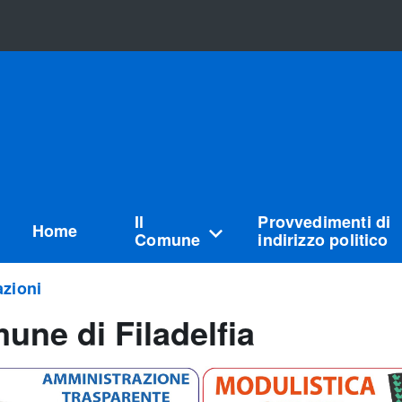
Il
Provvedimenti di
Home
Comune
indirizzo politico
zioni
une di Filadelfia