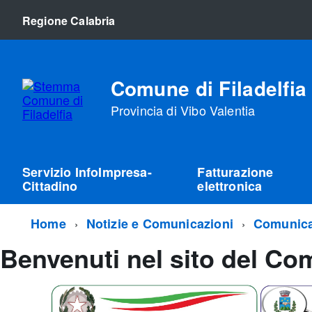
Regione Calabria
Comune di Filadelfia
Provincia di Vibo Valentia
Servizio InfoImpresa-
Fatturazione
Cittadino
elettronica
Home
Notizie e Comunicazioni
Comunica
Benvenuti nel sito del Com