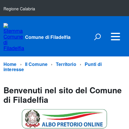
Regione Calabria
Comune di Filadelfia
Home
Il Comune
Territorio
Punti di
interesse
Benvenuti nel sito del Comune
di Filadelfia