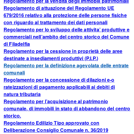
Regolamento per la vendita degli immobili patrimoniali
Regolamento di attuazione del Regolamento UE
679/2016 relativo alla protezione delle persone fisiche
con riguardo al trattamento dei dati personali
Regolamento per lo sviluppo delle attivita’ produttive e
commerciali nell’ambito del centro storico del Comune
di Filadelfia
Regolamento per la cessione in proprietà delle aree
destinate a insediamenti produttivi (P.I.P.)
Regolamento per la definizione agevolata delle entrate
comunali
Regolamento per la concessione di dilazioni e-o
rateizzazioni di pagamento applicabili ai debiti di
natura tributaria
Regolamento per l’acquisizione al patrimonio
comunale, di immobili in stato di abbandono del centro
storico.
Regolamento Edilizio Tipo approvato con
Deliberazione Consiglio Comunale n. 36/2019