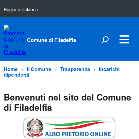
Regione Calabria
Comune di Filadelfia
Home
Il Comune
Trasparenza
Incarichi
dipendenti
Benvenuti nel sito del Comune
di Filadelfia