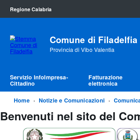
Regione Calabria
Comune di Filadelfia
Provincia di Vibo Valentia
Servizio InfoImpresa-
Fatturazione
Cittadino
elettronica
Home
Notizie e Comunicazioni
Comunica
Benvenuti nel sito del Com