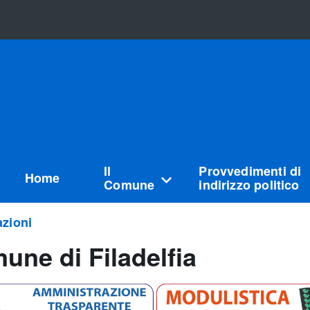
Il
Provvedimenti di
Home
Comune
indirizzo politico
zioni
une di Filadelfia