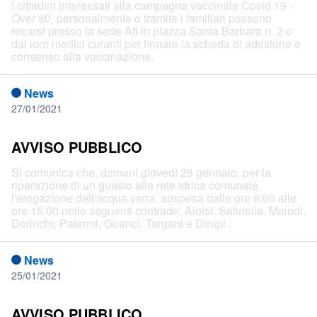
I cittadini interessati alla campagna vaccinale Covid 19 -
Over 80, personalmente o tramite i familiari possono
recarsi presso la sede Aft in piazza Santa Barbara n. 2 o
dai loro medici curanti per firmare la scheda di adesione e
consenso alla vaccinazione.
News
27/01/2021
AVVISO PUBBLICO
Si comunica che, domani giovedì 28 gennaio, per la
riparazione di un guasto alla rete idrica comunale,
l'erogazione dell'acqua verra’ sospesa dalle ore 8:00 alle
ore 15:00 nelle seguenti contrade: Aloisi, Salinella, Maiodi,
Dorinchi, Palermi, Guanci, Targani e Dirupi .
News
25/01/2021
AVVISO PUBBLICO