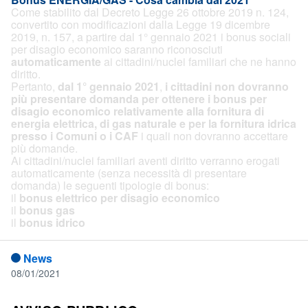
Come stabilito dal Decreto Legge 26 ottobre 2019 n. 124,
convertito con modificazioni dalla Legge 19 dicembre
2019, n. 157, a partire dal 1° gennaio 2021 i bonus sociali
per disagio economico saranno riconosciuti
automaticamente
ai cittadini/nuclei familiari che ne hanno
diritto.
Pertanto,
dal 1° gennaio 2021
,
i cittadini non dovranno
più presentare domanda per ottenere i bonus per
disagio economico relativamente alla fornitura di
energia elettrica, di gas naturale e per la fornitura idrica
presso i Comuni o i CAF
i quali non dovranno accettare
più domande.
Ai cittadini/nuclei familiari aventi diritto verranno erogati
automaticamente (senza necessità di presentare
domanda) le seguenti tipologie di bonus:
il
bonus elettrico per disagio economico
il
bonus gas
il
bonus idrico
News
08/01/2021