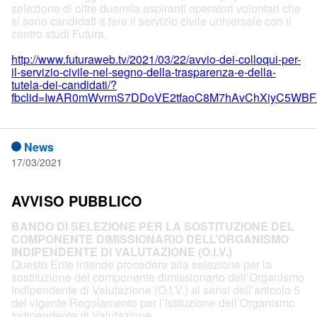
selezione di oltre duemila aspiranti operatori volontari che
si sono candidati a fare il servizio civile universale con il
centro studi Futura.
http://www.futuraweb.tv/2021/03/22/avvio-dei-colloqui-per-
il-servizio-civile-nel-segno-della-trasparenza-e-della-
tutela-dei-candidati/?
fbclid=IwAR0mWvrmS7DDoVE2tfaoC8M7hAvChXiyC5WB
News
17/03/2021
AVVISO PUBBLICO
BANDO DI SELEZIONE PER LA SOSTITUZIONE DEL
COMPONENTE DIMISSIONARIO DELL’ORGANISMO
INDIPENDENTE DI VALUTAZIONE (O.I.V.)
Questo Ente intende procedere alla selezione per la
sostituzione del componente dimissionario dell’Organismo
Indipendente di Valutazione (O.I.V.) ai sensi dell’articolo 5
del vigente Regolamento per l’Istituzione dell’Organismo
Indipendente di Valutazione.