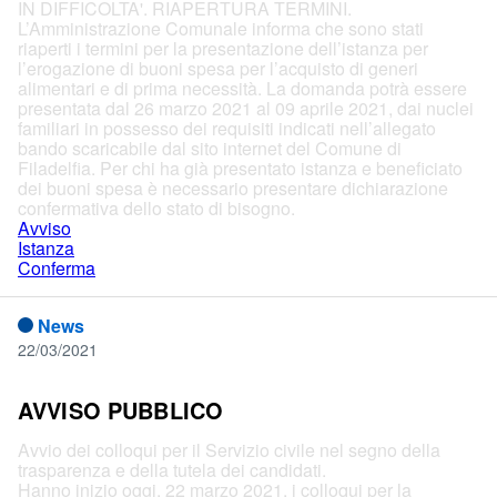
IN DIFFICOLTA'. RIAPERTURA TERMINI.
L’Amministrazione Comunale informa che sono stati
riaperti i termini per la presentazione dell’istanza per
l’erogazione di buoni spesa per l’acquisto di generi
alimentari e di prima necessità. La domanda potrà essere
presentata dal 26 marzo 2021 al 09 aprile 2021, dai nuclei
familiari in possesso dei requisiti indicati nell’allegato
bando scaricabile dal sito internet del Comune di
Filadelfia. Per chi ha già presentato istanza e beneficiato
dei buoni spesa è necessario presentare dichiarazione
confermativa dello stato di bisogno.
Avviso
Istanza
Conferma
News
22/03/2021
AVVISO PUBBLICO
Avvio dei colloqui per il Servizio civile nel segno della
trasparenza e della tutela dei candidati.
Hanno inizio oggi, 22 marzo 2021, i colloqui per la