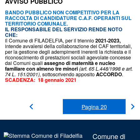
AVVISO PUBBLICO
BANDO PUBBLICO NON COMPETITIVO
PER LA
RACCOLTA DI CANDIDATURE C.A.F. OPERANTI
SUL
TERRITORIO COMUNALE.
IL RESPONSABILE DEL SERVIZIO RENDE NOTO
CHE:
il Comune di FILADELFIA, per il triennio
2021-2023,
intende avvalersi della collaborazione dei CAF territoriali,
per la gestione degli adempimenti inerenti la richiesta e il
riconoscimento di prestazioni sociali agevolate concesse
dai Comuni quali
assegno di maternità e nucleo
familiare con almeno tre minori
(art. 65 L.448/1998 e art.
74 L. 151/2001),
sottoscrivendo apposito
ACCORDO
.
SCADENZA:
18 gennaio 2021
Pagina
20
P
Pagina
Precedente
s
Comune di