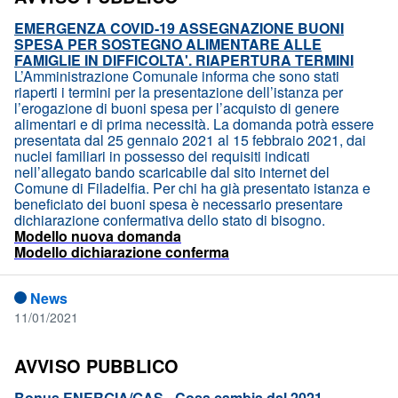
EMERGENZA COVID-19 ASSEGNAZIONE BUONI
SPESA PER SOSTEGNO ALIMENTARE ALLE
FAMIGLIE IN DIFFICOLTA'. RIAPERTURA TERMINI
L’Amministrazione Comunale informa che sono stati
riaperti i termini per la presentazione dell’istanza per
l’erogazione di buoni spesa per l’acquisto di genere
alimentari e di prima necessità. La domanda potrà essere
presentata dal 25 gennaio 2021 al 15 febbraio 2021, dai
nuclei familiari in possesso dei requisiti indicati
nell’allegato bando scaricabile dal sito internet del
Comune di Filadelfia. Per chi ha già presentato istanza e
beneficiato dei buoni spesa è necessario presentare
dichiarazione confermativa dello stato di bisogno.
Modello nuova domanda
Modello dichiarazione conferma
News
11/01/2021
AVVISO PUBBLICO
Bonus ENERGIA/GAS - Cosa cambia dal 2021