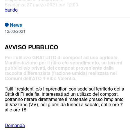
Scadenza 27 marzo 2021 ore 12:00
bando
News
12/03/2021
AVVISO PUBBLICO
Per l’utilizzo GRATUITO di compost ad uso agricolo.
Manifestazione per il ritiro e/o spandimento, su terreni
pubblici e/o privati, del compost proveniente dalla
raccolta differenziata (frazione umida) realizzata nei
Comuni dell’ATO 4 Vibo Valentia.
Tutti i residenti e/o imprenditori con sede sul territorio della
Città di Filadelfia, interessati ad un utilizzo del compost,
potranno ritirare direttamente il materiale presso l'impianto
di Vazzano (VV), nei giorni da lunedì a sabato, dalle ore 7
alle ore 18.
Domanda